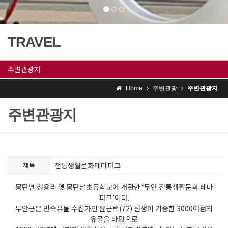
TRAVEL
주변관광지
Home
주변관광
주변관광지
주변관광지
전통생활문화테마파크
제목
몽탄면 청용리 옛 몽탄남초등학교에 개관한 ‘무안 전통생활문화 테마
파크’이다.
무안군은 민속유물 수집가인 윤근택(72) 선생이 기증한 3000여점의
유물을 바탕으로