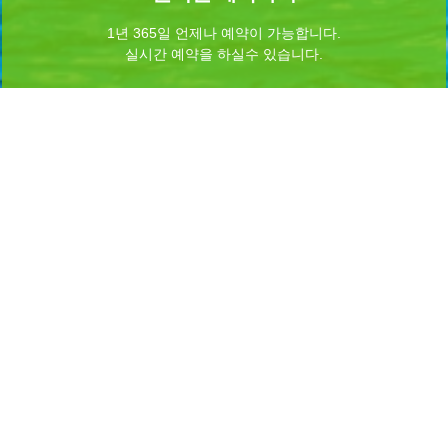
1년 365일 언제나 예약이 가능합니다.
실시간 예약을 하실수 있습니다.
Home
로그인
회원가입
마이페이지
이용약관
개인정보 처리방침
이메일무단수집거부
이용문의
Admin
INFORMATION
시설명 :
무안군청(노을길야영장)
대표자명 : 김 산
주소 : 전남광주통합특별시 무안군 무안읍 무안로 530 (전남광주통합특별시 무안군
망운면 조금나루길 128-68)
대표전화 : 061-453-8399