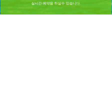
실시간 예약을 하실수 있습니다.
Home
로그인
회원가입
마이페이지
이용약관
개인정보 처리방침
이메일무단수집거부
이용문의
Admin
INFORMATION
시설명 :
무안군청(노을길야영장)
대표자명 : 김 산
주소 : 전남광주통합특별시 무안군 무안읍 무안로 530 (전남광주통합특별시 무안군
망운면 조금나루길 128-68)
대표전화 : 061-453-8399