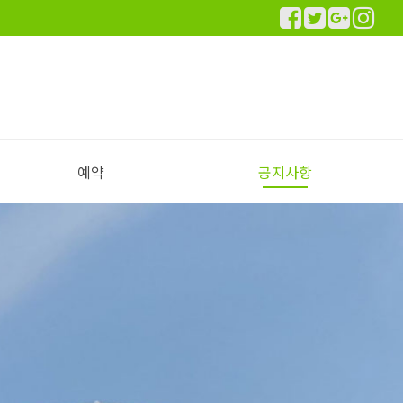
예약
공지사항
실시간 예약하기
예약안내
공지사항
이용후기