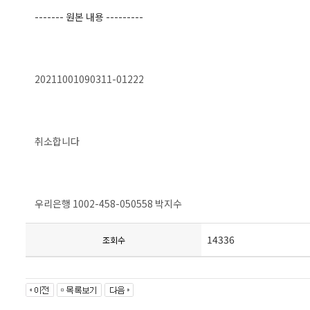
------- 원본 내용 ---------
20211001090311-01222
취소합니다
우리은행 1002-458-050558 박지수
14336
조회수