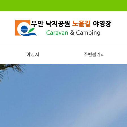
야영지
주변볼거리
전체보기
주변볼거리