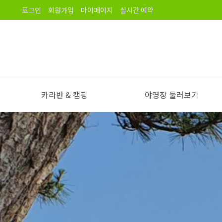
로그인
회원가입
마이페이지
실시간 예약
카라반 & 캠핑
야영장 둘러보기
야영장 소개
오시는길
노을길야영장 이용안내
야영장 전경