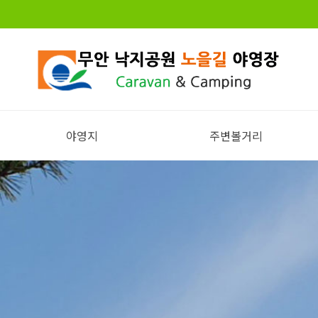
야영지
주변볼거리
전체보기
주변볼거리