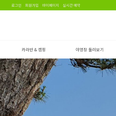
로그인
회원가입
마이페이지
실시간 예약
카라반 & 캠핑
야영장 둘러보기
야영장 소개
오시는길
노을길야영장 이용안내
야영장 전경