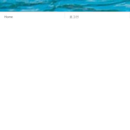
Home
로그인
회원가입
마이페이지
이용약관
개인정보 처리방침
이메일무단수집거부
이용문의
Admin
INFORMATION
시설명 :
무안군청(노을길야영장)
대표자명 : 김 산
주소 : 전남광주통합특별시 무안군 무안읍 무안로 530 (전남광주통합특별시 무안군
망운면 조금나루길 128-68)
대표전화 : 061-453-8399
LICENCE
사업자등록번호 : 411-83-03103
WEB MASTER