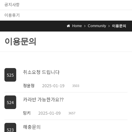
공지사항
이용후기
Home
Community
이용문의
이용문의
취소요청 드립니다
525
정윤정
2025-01-19
3503
카라반 가능한가요??
524
밍키
2025-01-09
3657
해충문의
523